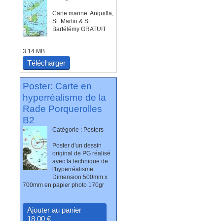
Carte marine Anguilla,
St Martin & St
Bartélémy GRATUIT
3.14 MB
Télécharger
Poster: Carte en
hyperréalisme de la
Rade Porquerolles
B2
Catégorie : Posters
Poster d'un dessin
original de PG réalisé
avec la technique de
l'hyperréalisme
Dimension 500mm x
700mm en papier photo 170gr
Ajouter au panier
18,00 €