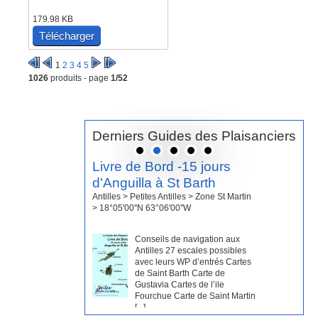
179.98 KB
Télécharger
1
2
3
4
5
1026
produits - page
1/52
Derniers Guides des Plaisanciers
Livre de Bord -15 jours
d'Anguilla à St Barth
Antilles > Petites Antilles > Zone St Martin
> 18°05'00''N 63°06'00''W
Conseils de navigation aux
Antilles 27 escales possibles
avec leurs WP d’entrés Cartes
de Saint Barth Carte de
Gustavia Cartes de l’ile
Fourchue Carte de Saint Martin
[...]