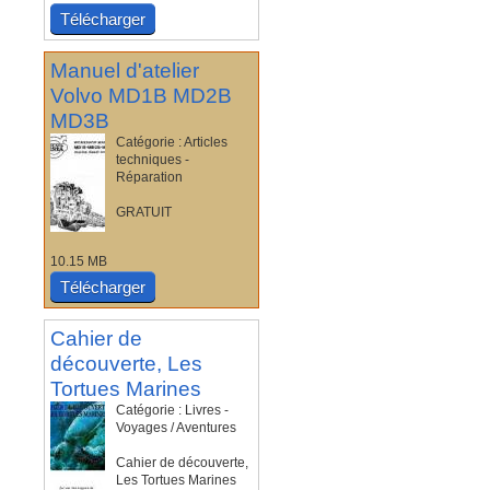
Télécharger
Manuel d'atelier
Volvo MD1B MD2B
MD3B
Catégorie : Articles
techniques -
Réparation
GRATUIT
10.15 MB
Télécharger
Cahier de
découverte, Les
Tortues Marines
Catégorie : Livres -
Voyages / Aventures
Cahier de découverte,
Les Tortues Marines