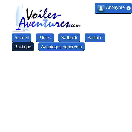
Anonyme
Accueil
Pilotes
Sailbook
Sailtube
Boutique
Avantages adhérents