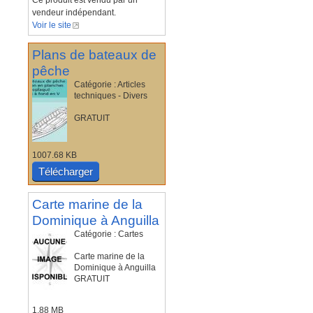
Ce produit est vendu par un
vendeur indépendant.
Voir le site
Plans de bateaux de
pêche
Catégorie : Articles
techniques - Divers
GRATUIT
1007.68 KB
Télécharger
Carte marine de la
Dominique à Anguilla
Catégorie : Cartes
Carte marine de la
Dominique à Anguilla
GRATUIT
1.88 MB