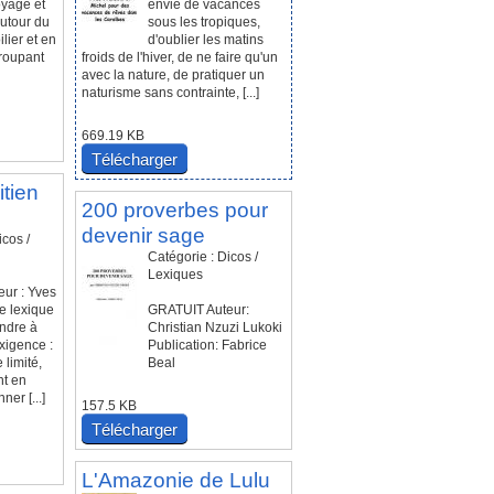
yage et
envie de vacances
autour du
sous les tropiques,
lier et en
d'oublier les matins
roupant
froids de l'hiver, de ne faire qu'un
avec la nature, de pratiquer un
naturisme sans contrainte, [...]
669.19 KB
Télécharger
tien
200 proverbes pour
devenir sage
icos /
Catégorie : Dicos /
Lexiques
ur : Yves
 lexique
GRATUIT Auteur:
ondre à
Christian Nzuzi Lukoki
xigence :
Publication: Fabrice
 limité,
Beal
nt en
ner [...]
157.5 KB
Télécharger
L'Amazonie de Lulu