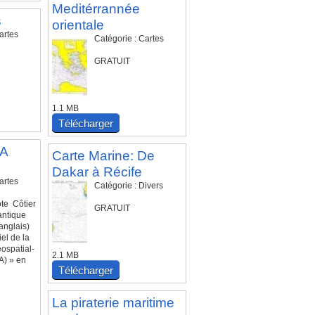
Meditérrannée
s
orientale
artes
Catégorie : Cartes
GRATUIT
1.1 MB
Télécharger
SA
Carte Marine: De
Dakar à Récife
artes
Catégorie : Divers
te Côtier
GRATUIT
lantique
anglais)
iel de la
ospatial-
2.1 MB
A) » en
Télécharger
La piraterie maritime