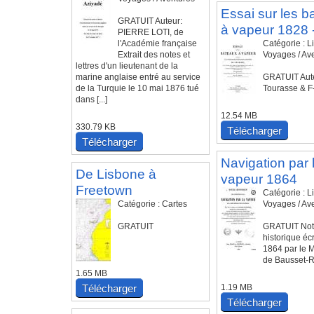
Essai sur les b
GRATUIT Auteur:
à vapeur 1828 
PIERRE LOTI, de
l'Académie française
Catégorie : Li
Extrait des notes et
Voyages / Av
lettres d'un lieutenant de la
marine anglaise entré au service
GRATUIT Aute
de la Turquie le 10 mai 1876 tué
Tourasse & F
dans [...]
12.54 MB
330.79 KB
Télécharger
Télécharger
Navigation par 
De Lisbone à
vapeur 1864
Freetown
Catégorie : Li
Catégorie : Cartes
Voyages / Av
GRATUIT
GRATUIT Not
historique écr
1864 par le 
de Bausset-R
1.65 MB
Télécharger
1.19 MB
Télécharger