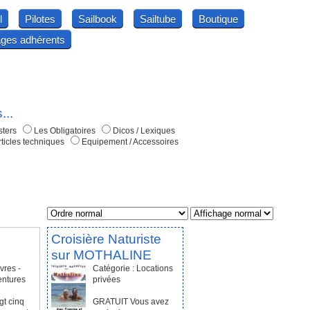
l
Pilotes
Sailbook
Sailtube
Boutique
ges adhérents
...
sters
Les Obligatoires
Dicos / Lexiques
ticles techniques
Equipement / Accessoires
Croisière Naturiste
sur MOTHALINE
vres -
Catégorie : Locations
entures
privées
t cinq
GRATUIT Vous avez