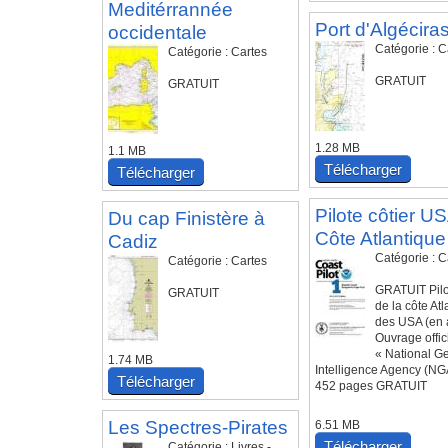
Meditérrannée
Port d'Algécira
occidentale
Catégorie : C
Catégorie : Cartes
GRATUIT
GRATUIT
1.28 MB
1.1 MB
Télécharger
Télécharger
Pilote côtier U
Du cap Finistère à
Côte Atlantique
Cadiz
Catégorie : C
Catégorie : Cartes
GRATUIT Pilo
GRATUIT
de la côte At
des USA (en 
Ouvrage offic
« National Ge
1.74 MB
Intelligence Agency (NG
Télécharger
452 pages GRATUIT
Les Spectres-Pirates
6.51 MB
Télécharger
Catégorie : Livres -