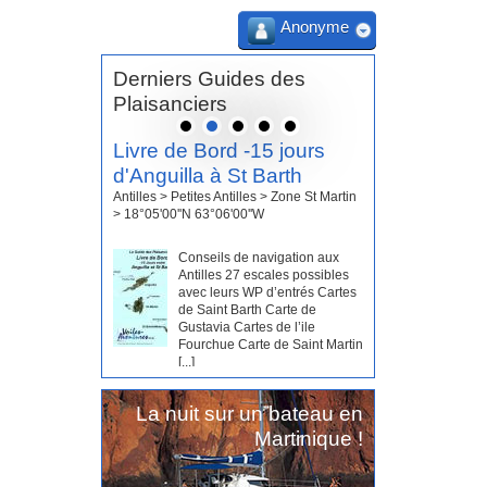
Anonyme
Derniers Guides des
Plaisanciers
Livre de Bord -15 jours
d'Anguilla à St Barth
Antilles > Petites Antilles > Zone St Martin
> 18°05'00''N 63°06'00''W
Conseils de navigation aux
Antilles 27 escales possibles
avec leurs WP d’entrés Cartes
de Saint Barth Carte de
Gustavia Cartes de l’ile
Fourchue Carte de Saint Martin
[...]
La nuit sur un bateau en
Martinique !