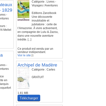
Catégorie : Livres -
ateaux
Voyages / Aventures
- 1829
Editions Zanzibook
vres -
Une découverte
entures
inoubliable et
jubilatoire : celle de
urs :
l’Amazonie. À vivre activement,
-N Mellet
en compagnie de Lulu & Zazou,
dans une nouvelle aventure
inédite. [...]
Ce produit est vendu par un
vendeur indépendant.
la
Voir le site
Archipel de Madère
vres -
entures
Catégorie : Cartes
ice
GRATUIT
ite en
Marquis
oquefort
1.81 MB
Télécharger