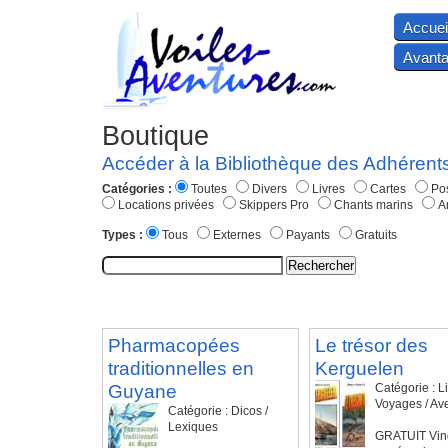
Accuei
Avanta
Boutique
Accéder à la Bibliothèque des Adhérents
Catégories :
Toutes
Divers
Livres
Cartes
Po
Locations privées
Skippers Pro
Chants marins
Ar
Types :
Tous
Externes
Payants
Gratuits
Pharmacopées
Le trésor des
traditionnelles en
Kerguelen
Guyane
Catégorie : Li
Voyages / Av
Catégorie : Dicos /
Lexiques
GRATUIT Ving