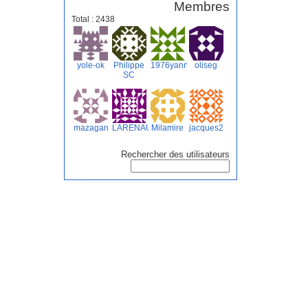
Membres
Total : 2438
yole-ok
Philippe
1976yannickdenis
oliseg
SC
mazagan
LARENAUDIE
Milamire
jacques2
Rechercher des utilisateurs