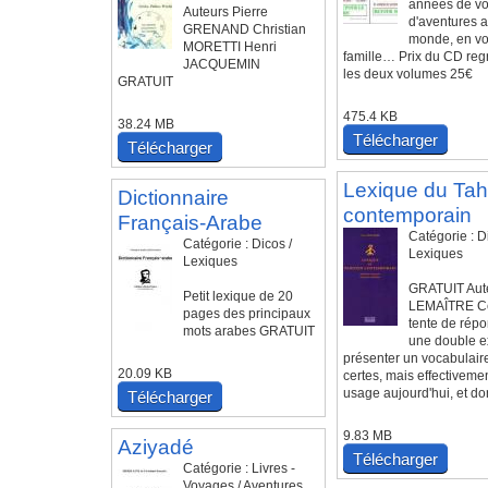
années de vo
Auteurs Pierre
d'aventures 
GRENAND Christian
monde, en voi
MORETTI Henri
famille… Prix du CD reg
JACQUEMIN
les deux volumes 25€
GRATUIT
475.4 KB
38.24 MB
Télécharger
Télécharger
Lexique du Tahi
Dictionnaire
contemporain
Français-Arabe
Catégorie : D
Catégorie : Dicos /
Lexiques
Lexiques
GRATUIT Aute
Petit lexique de 20
LEMAÎTRE Ce
pages des principaux
tente de rép
mots arabes GRATUIT
une double e
présenter un vocabulaire
20.09 KB
certes, mais effectiveme
usage aujourd'hui, et don
Télécharger
9.83 MB
Aziyadé
Télécharger
Catégorie : Livres -
Voyages / Aventures