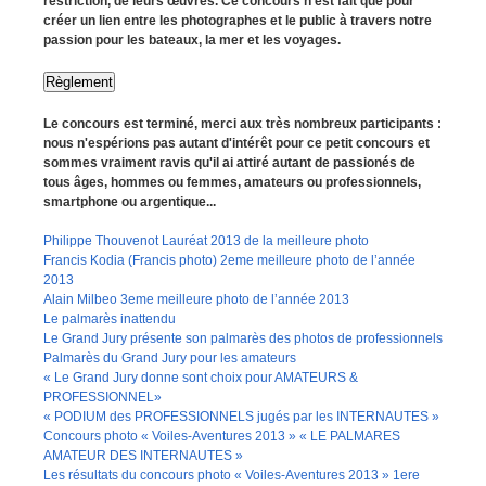
restriction, de leurs œuvres. Ce concours n’est fait que pour
créer un lien entre les photographes et le public à travers notre
passion pour les bateaux, la mer et les voyages.
Règlement
Le concours est terminé, merci aux très nombreux participants :
nous n'espérions pas autant d'intérêt pour ce petit concours et
sommes vraiment ravis qu'il ai attiré autant de passionés de
tous âges, hommes ou femmes, amateurs ou professionnels,
smartphone ou argentique...
Philippe Thouvenot Lauréat 2013 de la meilleure photo
Francis Kodia (Francis photo) 2eme meilleure photo de l’année
2013
Alain Milbeo 3eme meilleure photo de l’année 2013
Le palmarès inattendu
Le Grand Jury présente son palmarès des photos de professionnels
Palmarès du Grand Jury pour les amateurs
« Le Grand Jury donne sont choix pour AMATEURS &
PROFESSIONNEL»
« PODIUM des PROFESSIONNELS jugés par les INTERNAUTES »
Concours photo « Voiles-Aventures 2013 » « LE PALMARES
AMATEUR DES INTERNAUTES »
Les résultats du concours photo « Voiles-Aventures 2013 » 1ere