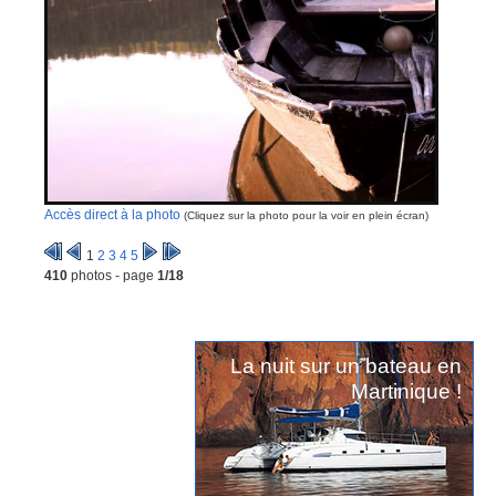
Accès direct à la photo
(Cliquez sur la photo pour la voir en plein écran)
1
2
3
4
5
410
photos - page
1/18
La nuit sur un bateau en
Martinique !