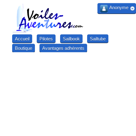
Anonyme
Accueil
Pilotes
Sailbook
Sailtube
Boutique
Avantages adhérents