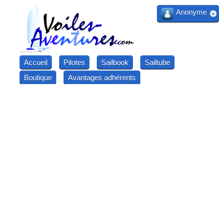
Anonyme
Accueil
Pilotes
Sailbook
Sailtube
Boutique
Avantages adhérents