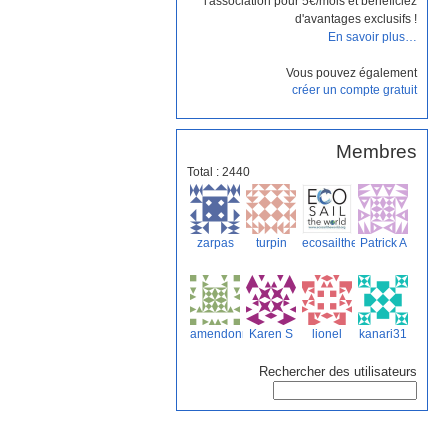
l'association pour 5€/mois et bénéficiez
d'avantages exclusifs !
En savoir plus…
Vous pouvez également
créer un compte gratuit
Membres
Total : 2440
zarpas
turpin
ecosailtheworld
Patrick A
amendonne
Karen S
lionel
kanari31
Rechercher des utilisateurs