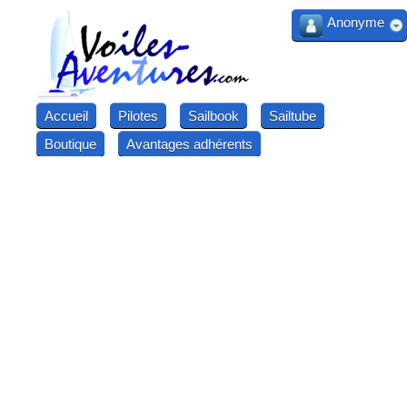
Anonyme
Accueil
Pilotes
Sailbook
Sailtube
Boutique
Avantages adhérents