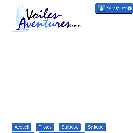
Anonyme
Accueil
Pilotes
Sailbook
Sailtube