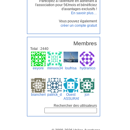
Participez à l'aventure en adhérant à
l'association pour 5€/mois et bénéficiez
d'avantages exclusifs !
En savoir plus…
Vous pouvez également
créer un compte gratuit
Membres
Total : 2440
eeyore
minoos34
loufrisa
hydranico
biancheri
patrick_d
Ouest
jcn
ASSURANCES
Rechercher des utilisateurs