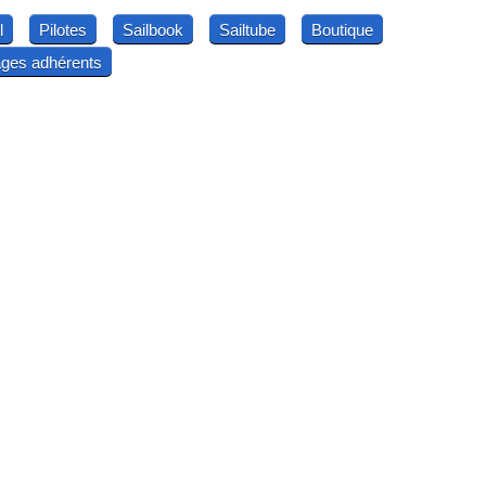
l
Pilotes
Sailbook
Sailtube
Boutique
ges adhérents