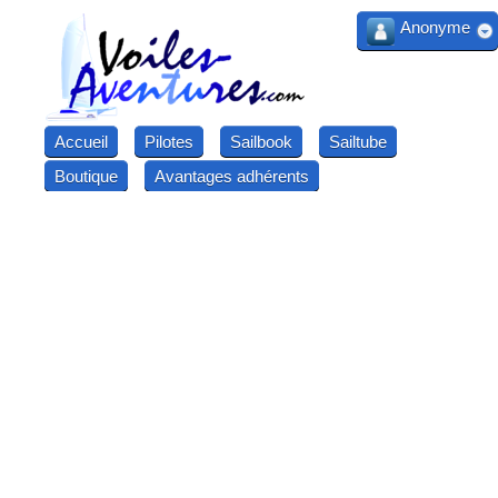
Anonyme
Accueil
Pilotes
Sailbook
Sailtube
Boutique
Avantages adhérents