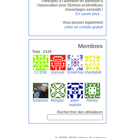
Participez à l'aventure en adhérant à
l'association pour 5€/mois et bénéficiez
d'avantages exclusifs !
En savoir plus…
Vous pouvez également
créer un compte gratuit
Membres
Total : 2439
CCD38
duroure
EmieFromParis
cheribibi8
lchamois
Morgan.
alain-
Aliénor
aupiais
Rechercher des utilisateurs