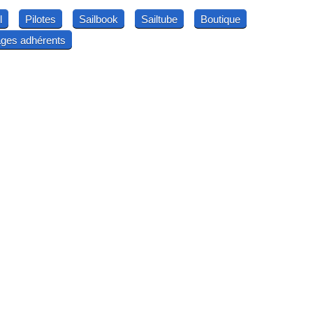
l
Pilotes
Sailbook
Sailtube
Boutique
ges adhérents