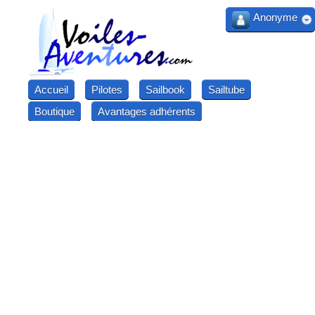
Anonyme
Accueil
Pilotes
Sailbook
Sailtube
Boutique
Avantages adhérents