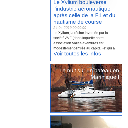
Le Xylium bouleverse
l’industrie aéronautique
après celle de la F1 et du
nautisme de course
24-04-2019 00:00:00
Le Xylium, la résine inventée par la
société AVE (dans laquelle notre
association Voiles-aventures est
modestement entrée au capital) et qui a
Voir toutes les infos
été développée […
Lire la suite
]
La nuit sur un bateau en
Martinique !