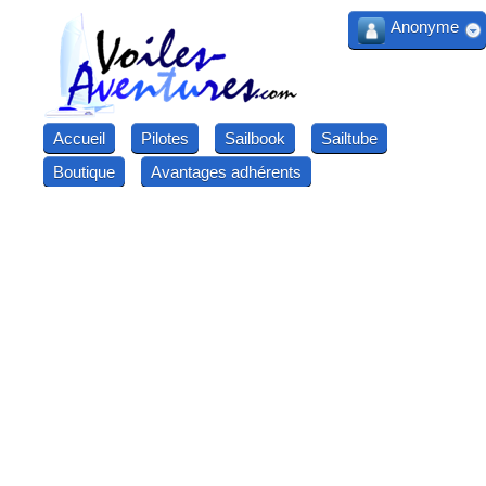
Anonyme
Accueil
Pilotes
Sailbook
Sailtube
Boutique
Avantages adhérents