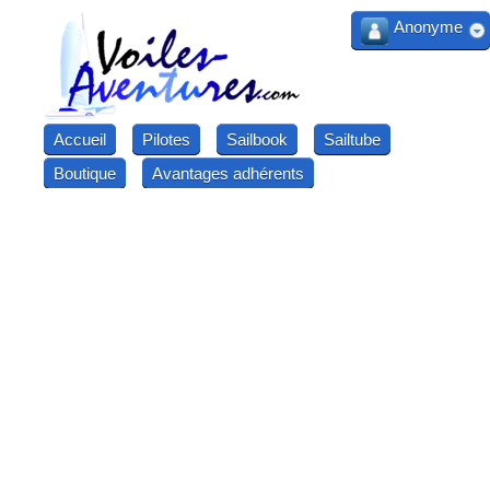
Anonyme
Accueil
Pilotes
Sailbook
Sailtube
Boutique
Avantages adhérents