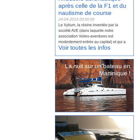
après celle de la F1 et du
nautisme de course
24-04-2019 00:00:00
Le Xylium, la résine inventée par la
société AVE (dans laquelle notre
association Voiles-aventures est
modestement entrée au capital) et qui a
Voir toutes les infos
été développée […
Lire la suite
]
La nuit sur un bateau en
Martinique !