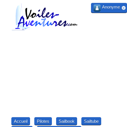
Anonyme
Accueil
Pilotes
Sailbook
Sailtube