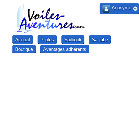
Anonyme
Accueil
Pilotes
Sailbook
Sailtube
Boutique
Avantages adhérents