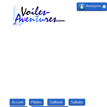
Anonyme
Accueil
Pilotes
Sailbook
Sailtube