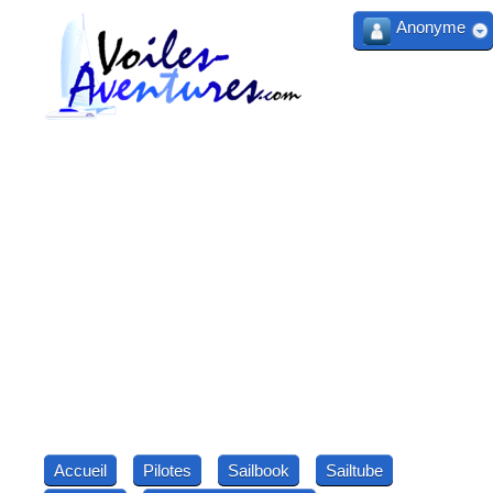
Anonyme
Accueil
Pilotes
Sailbook
Sailtube