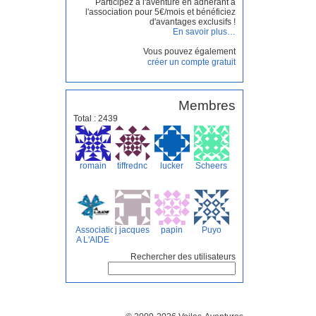
Participez à l'aventure en adhérant à
l'association pour 5€/mois et bénéficiez
d'avantages exclusifs !
En savoir plus…
Vous pouvez également
créer un compte gratuit
Membres
Total : 2439
romain
tiffrednc
lucker
Scheers
Association
j jacques
papin
Puyo
A L'AIDE
Rechercher des utilisateurs