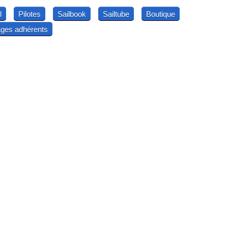
l
Pilotes
Sailbook
Sailtube
Boutique
ges adhérents