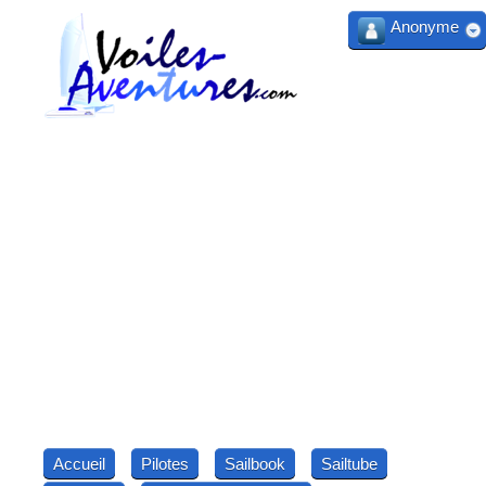
Anonyme
Accueil
Pilotes
Sailbook
Sailtube