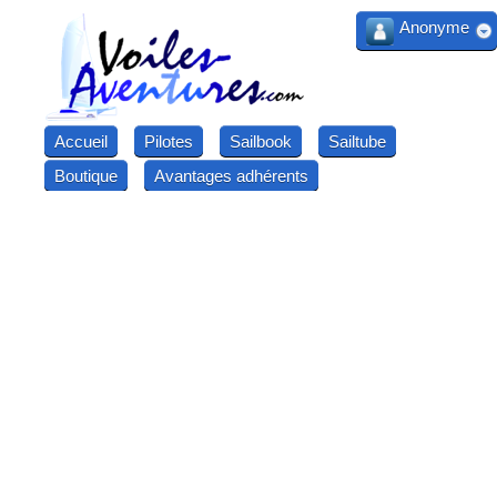
Anonyme
Accueil
Pilotes
Sailbook
Sailtube
Boutique
Avantages adhérents