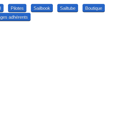
l
Pilotes
Sailbook
Sailtube
Boutique
ges adhérents