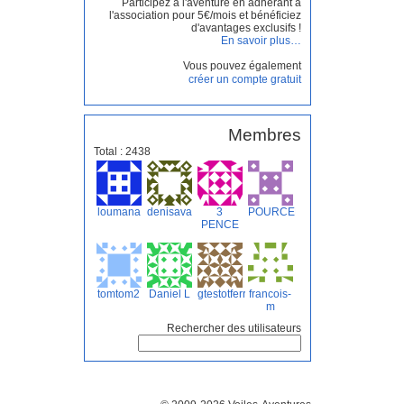
Participez à l'aventure en adhérant à
l'association pour 5€/mois et bénéficiez
d'avantages exclusifs !
En savoir plus…
Vous pouvez également
créer un compte gratuit
Membres
Total : 2438
loumana
denisava
3
POURCEL
PENCE
tomtom2
Daniel L
gtestotferry
francois-
m
Rechercher des utilisateurs