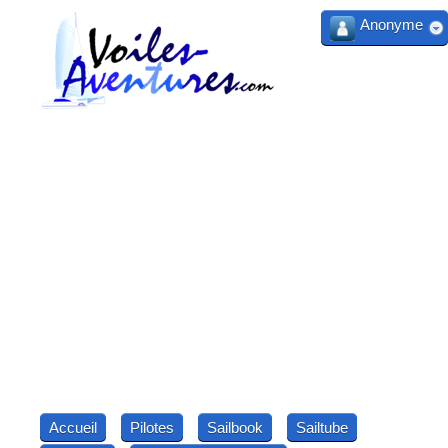
Anonyme
Accueil
Pilotes
Sailbook
Sailtube