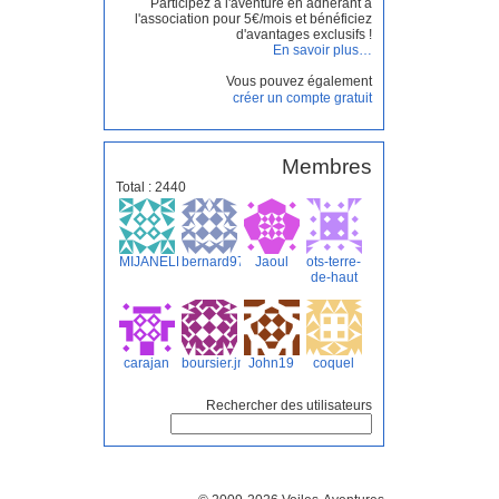
Participez à l'aventure en adhérant à
l'association pour 5€/mois et bénéficiez
d'avantages exclusifs !
En savoir plus…
Vous pouvez également
créer un compte gratuit
Membres
Total : 2440
MIJANELLE
bernard97125
Jaoul
ots-terre-
de-haut
carajan
boursier.jm
John19
coquel
Rechercher des utilisateurs