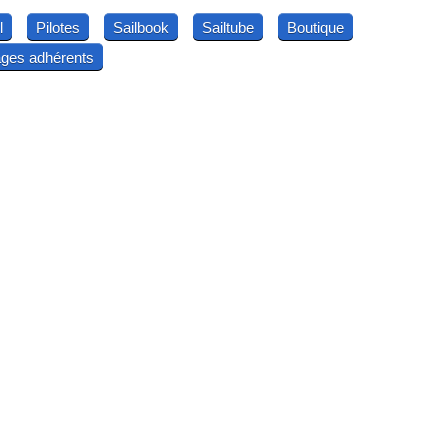
l
Pilotes
Sailbook
Sailtube
Boutique
ges adhérents