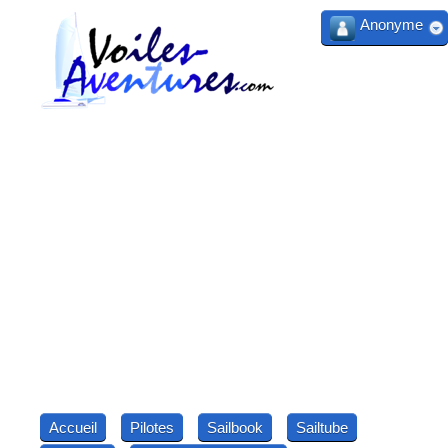
Anonyme
Accueil
Pilotes
Sailbook
Sailtube