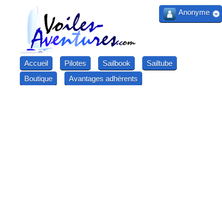
Anonyme
Accueil
Pilotes
Sailbook
Sailtube
Boutique
Avantages adhérents