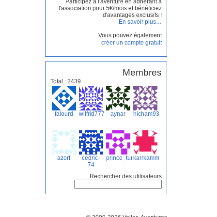
Participez à l'aventure en adhérant à
l'association pour 5€/mois et bénéficiez
d'avantages exclusifs !
En savoir plus…
Vous pouvez également
créer un compte gratuit
Membres
Total : 2439
falourd
wilfrid7777
aynar
hicham93
azorf
cedric-
prince_turquoise
karrkamm
74
Rechercher des utilisateurs