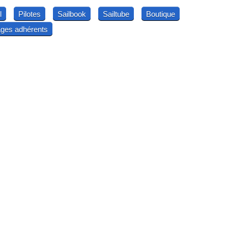
l
Pilotes
Sailbook
Sailtube
Boutique
ges adhérents