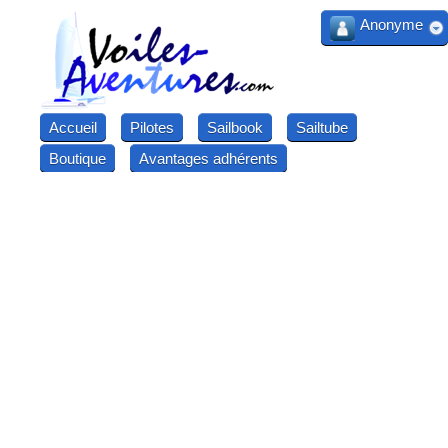
Anonyme
Accueil
Pilotes
Sailbook
Sailtube
Boutique
Avantages adhérents