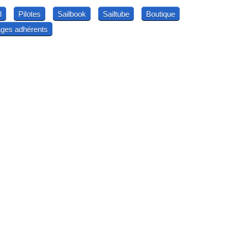
l
Pilotes
Sailbook
Sailtube
Boutique
ges adhérents