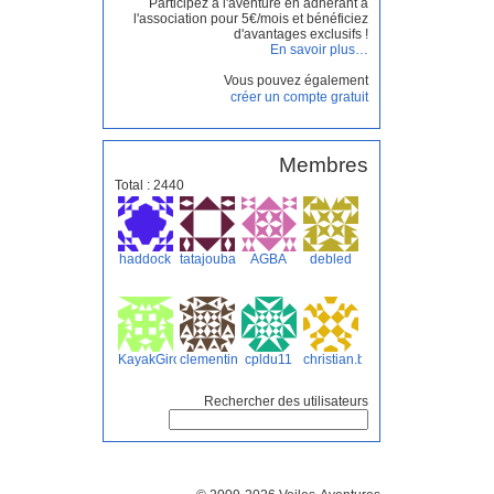
Participez à l'aventure en adhérant à
l'association pour 5€/mois et bénéficiez
d'avantages exclusifs !
En savoir plus…
Vous pouvez également
créer un compte gratuit
Membres
Total : 2440
haddock
tatajouba
AGBA
debled
KayakGironde
clementine
cpldu11
christian.b
Rechercher des utilisateurs