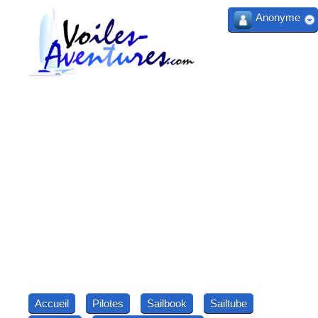
Anonyme
Accueil
Pilotes
Sailbook
Sailtube