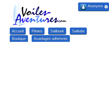
Anonyme
Accueil
Pilotes
Sailbook
Sailtube
Boutique
Avantages adhérents