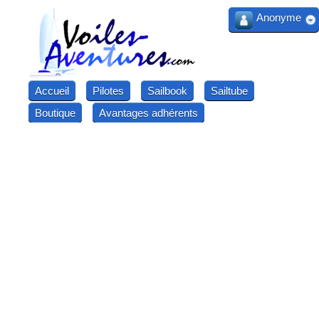
Anonyme
Accueil
Pilotes
Sailbook
Sailtube
Boutique
Avantages adhérents