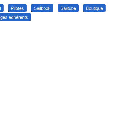
l
Pilotes
Sailbook
Sailtube
Boutique
ges adhérents