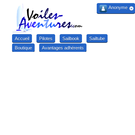
Anonyme
Accueil
Pilotes
Sailbook
Sailtube
Boutique
Avantages adhérents