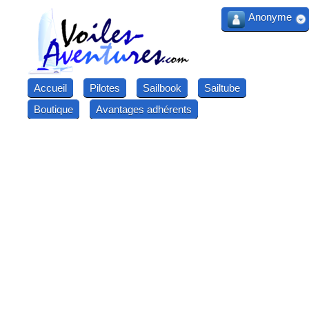
Anonyme
Accueil
Pilotes
Sailbook
Sailtube
Boutique
Avantages adhérents