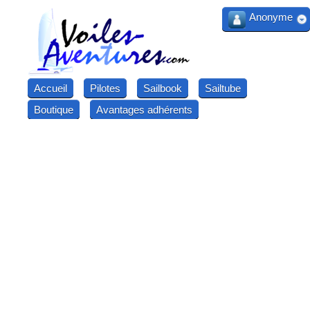
Anonyme
Accueil
Pilotes
Sailbook
Sailtube
Boutique
Avantages adhérents