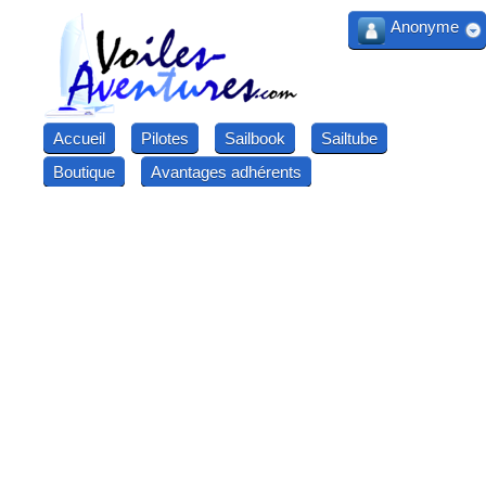
Anonyme
Accueil
Pilotes
Sailbook
Sailtube
Boutique
Avantages adhérents