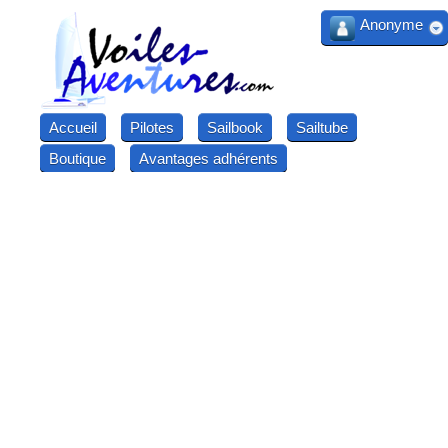
Anonyme
Accueil
Pilotes
Sailbook
Sailtube
Boutique
Avantages adhérents