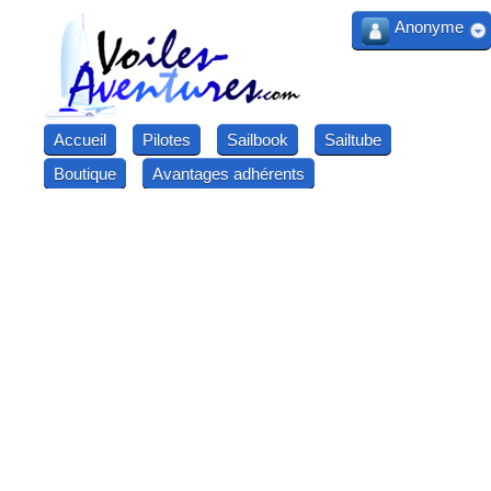
Anonyme
Accueil
Pilotes
Sailbook
Sailtube
Boutique
Avantages adhérents