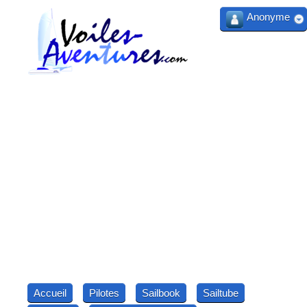
Anonyme
Accueil
Pilotes
Sailbook
Sailtube