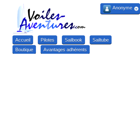
Anonyme
Accueil
Pilotes
Sailbook
Sailtube
Boutique
Avantages adhérents