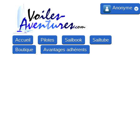
Anonyme
Accueil
Pilotes
Sailbook
Sailtube
Boutique
Avantages adhérents