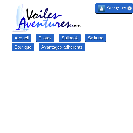
Anonyme
Accueil
Pilotes
Sailbook
Sailtube
Boutique
Avantages adhérents