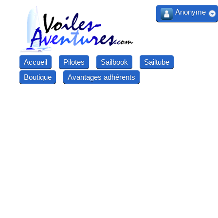
Anonyme
Accueil
Pilotes
Sailbook
Sailtube
Boutique
Avantages adhérents