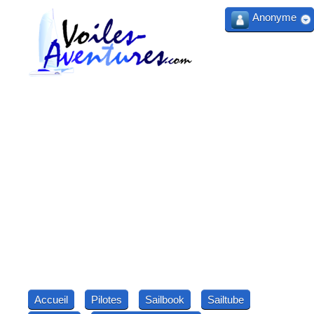
Anonyme
Accueil
Pilotes
Sailbook
Sailtube