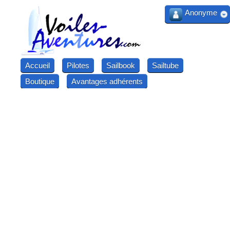
Anonyme
Accueil
Pilotes
Sailbook
Sailtube
Boutique
Avantages adhérents