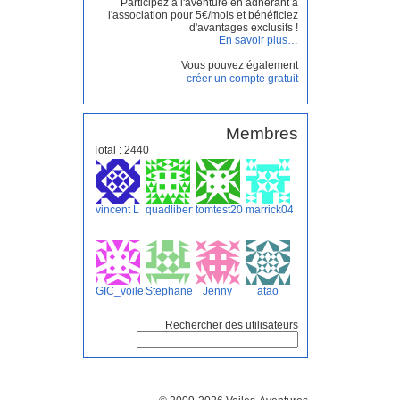
Participez à l'aventure en adhérant à
l'association pour 5€/mois et bénéficiez
d'avantages exclusifs !
En savoir plus…
Vous pouvez également
créer un compte gratuit
Membres
Total : 2440
vincent L
quadliberte
tomtest2014
marrick04
GIC_voile
Stephane.F
Jenny
atao
Rechercher des utilisateurs