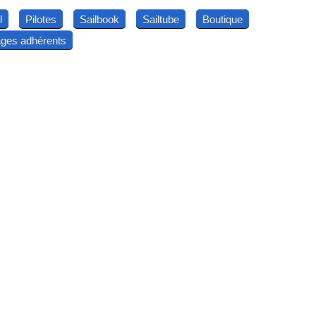
l
Pilotes
Sailbook
Sailtube
Boutique
ges adhérents