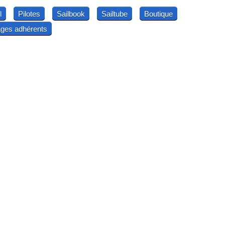
l
Pilotes
Sailbook
Sailtube
Boutique
ges adhérents