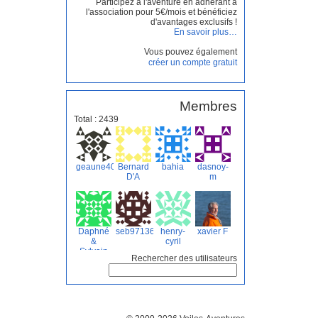
Participez à l'aventure en adhérant à
l'association pour 5€/mois et bénéficiez
d'avantages exclusifs !
En savoir plus…
Vous pouvez également
créer un compte gratuit
Membres
Total : 2439
geaune40
Bernard
bahia
dasnoy-
D'A
m
Daphné
seb97136
henry-
xavier F
&
cyril
Sylvain
Rechercher des utilisateurs