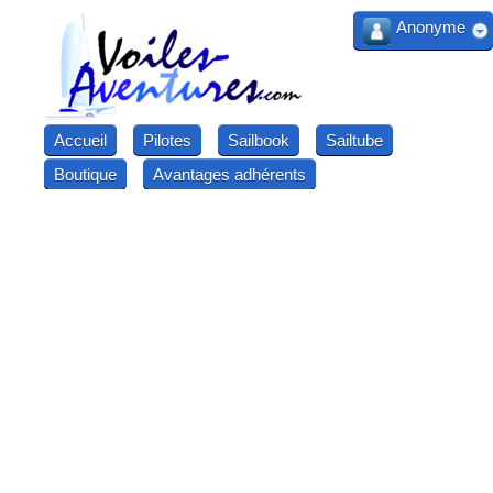
Anonyme
Accueil
Pilotes
Sailbook
Sailtube
Boutique
Avantages adhérents