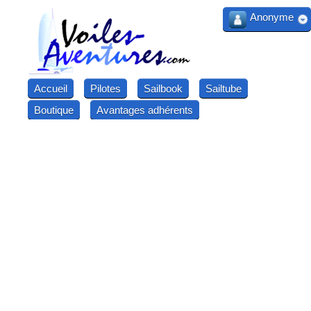
Anonyme
Accueil
Pilotes
Sailbook
Sailtube
Boutique
Avantages adhérents