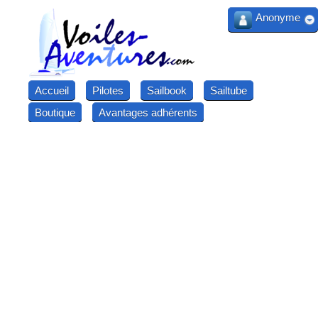
Anonyme
Accueil
Pilotes
Sailbook
Sailtube
Boutique
Avantages adhérents