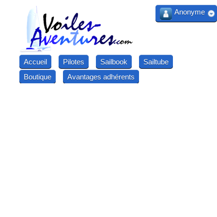
Anonyme
Accueil
Pilotes
Sailbook
Sailtube
Boutique
Avantages adhérents